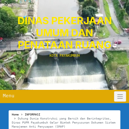
Skip
to
content
DINAS PEKERJAAN
UMUM DAN
PENATAAN RUANG
KOTA PAYAKUMBUH
Menu
Home
INFORMASI
Dukung Dunia Konstruksi yang Bersih dan Berintegritas,
Dinas PUPR Payakumbuh Gelar Bimtek Penyusunan Dokumen Sistem
Manajemen Anti Penyuapan (SMAP)